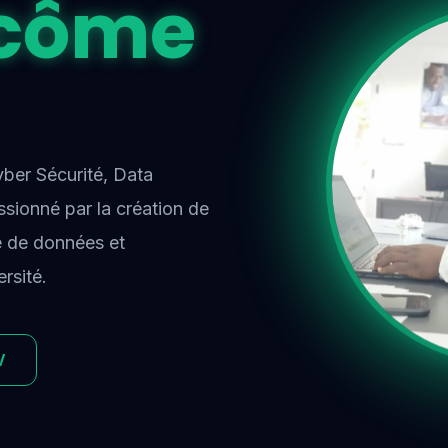
côme
yber Sécurité, Data
ssionné par la création de
e de données et
rsité.
V